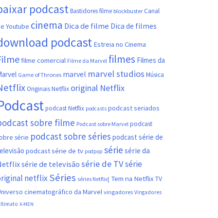
baixar podcast
Canal
Bastidores filme
blockbuster
cinema
Dica de filme
Dica de filmes
e Youtube
download podcast
Estreia no Cinema
filmes
Filme
filme comercial
Filmes da
Filme da Marvel
marvel studios
marvel
arvel
Música
Game of Thrones
Netflix
original Netflix
Originais Netflix
Podcast
podcast seriados
podcast Netflix
podcasts
podcast sobre filme
podcast
Podcast sobre Marvel
podcast sobre séries
podcast série de
obre série
série
série da
elevisão
podcast série de tv
podpop
série de TV
série
etflix
série de televisão
Séries
riginal netflix
Tem na Netflix
TV
séries Netflix[
niverso cinematográfico da Marvel
vingadores
Vingadores
ltimato
X-MEN