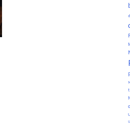
d
M
s
t
N
o
U
U