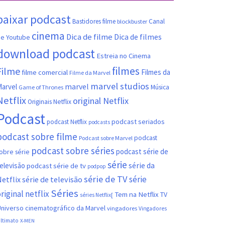
baixar podcast
Canal
Bastidores filme
blockbuster
cinema
Dica de filme
Dica de filmes
e Youtube
download podcast
Estreia no Cinema
filmes
Filme
filme comercial
Filmes da
Filme da Marvel
marvel studios
marvel
arvel
Música
Game of Thrones
Netflix
original Netflix
Originais Netflix
Podcast
podcast seriados
podcast Netflix
podcasts
podcast sobre filme
podcast
Podcast sobre Marvel
podcast sobre séries
podcast série de
obre série
série
série da
elevisão
podcast série de tv
podpop
série de TV
série
etflix
série de televisão
Séries
riginal netflix
Tem na Netflix
TV
séries Netflix[
niverso cinematográfico da Marvel
vingadores
Vingadores
ltimato
X-MEN