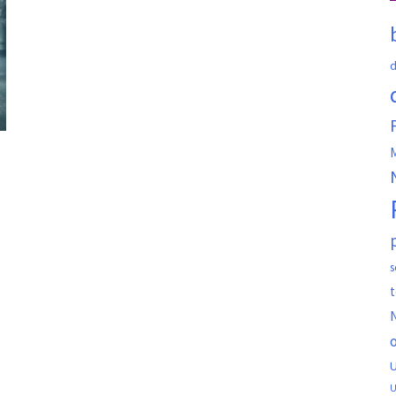
d
M
s
t
N
o
U
U