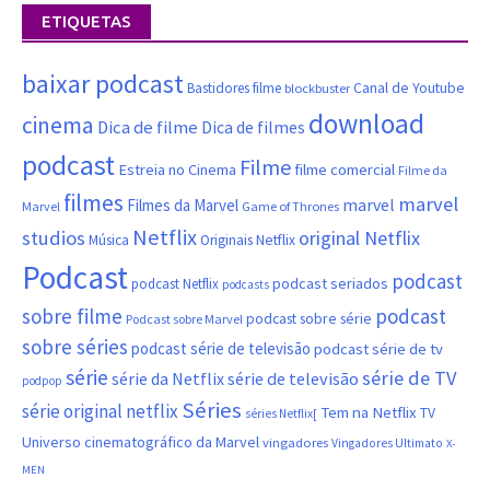
ETIQUETAS
baixar podcast
Canal de Youtube
Bastidores filme
blockbuster
download
cinema
Dica de filme
Dica de filmes
podcast
Filme
filme comercial
Estreia no Cinema
Filme da
filmes
marvel
marvel
Filmes da Marvel
Marvel
Game of Thrones
Netflix
studios
original Netflix
Música
Originais Netflix
Podcast
podcast
podcast seriados
podcast Netflix
podcasts
sobre filme
podcast
podcast sobre série
Podcast sobre Marvel
sobre séries
podcast série de televisão
podcast série de tv
série
série de TV
série da Netflix
série de televisão
podpop
Séries
série original netflix
Tem na Netflix
TV
séries Netflix[
Universo cinematográfico da Marvel
vingadores
Vingadores Ultimato
X-
MEN