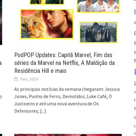
d
M
PodPOP Updates: Capitã Marvel, Fim das
a
séries da Marvel na Netflix, A Maldição da
Residência Hill e mais
Fev, 2019
As principais notícias da semana chegaram: Jessica
s
o
Jones, Punho de Ferro, Demolidor, Luke Café, O
t
Justiceiro e até uma nova aventura de Os
N
Defensores;
[...]
o
U
U