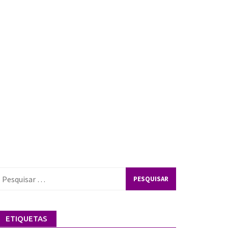
esquisar
or:
ETIQUETAS