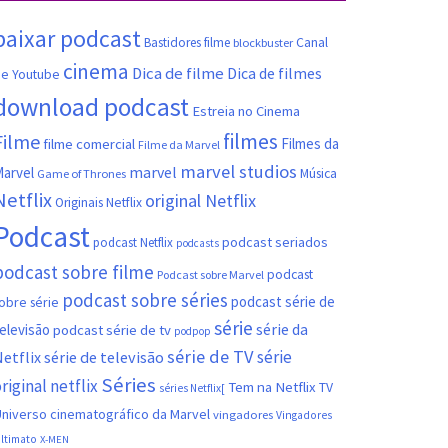
baixar podcast
Canal
Bastidores filme
blockbuster
cinema
Dica de filme
Dica de filmes
e Youtube
download podcast
Estreia no Cinema
filmes
Filme
filme comercial
Filmes da
Filme da Marvel
marvel studios
marvel
arvel
Música
Game of Thrones
Netflix
original Netflix
Originais Netflix
Podcast
podcast seriados
podcast Netflix
podcasts
podcast sobre filme
podcast
Podcast sobre Marvel
podcast sobre séries
podcast série de
obre série
série
série da
elevisão
podcast série de tv
podpop
série de TV
série
etflix
série de televisão
Séries
riginal netflix
Tem na Netflix
TV
séries Netflix[
niverso cinematográfico da Marvel
vingadores
Vingadores
ltimato
X-MEN