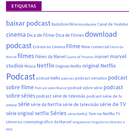
ETIQUETAS
baixar podcast
Canal de Youtube
Bastidores filme
blockbuster
download
cinema
Dica de filme
Dica de filmes
podcast
Filme
filme comercial
Estreia no Cinema
Filme da
filmes
marvel
marvel
Filmes da Marvel
Marvel
Game of Thrones
Netflix
studios
original Netflix
Música
Originais Netflix
Podcast
podcast
podcast seriados
podcast Netflix
podcasts
sobre filme
podcast
podcast sobre série
Podcast sobre Marvel
sobre séries
podcast série de televisão
podcast série de tv
série
série de TV
série da Netflix
série de televisão
podpop
Séries
série original netflix
Tem na Netflix
TV
séries Netflix[
Universo cinematográfico da Marvel
vingadores
Vingadores Ultimato
X-
MEN