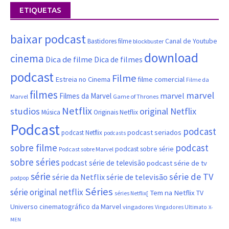
ETIQUETAS
baixar podcast
Canal de Youtube
Bastidores filme
blockbuster
download
cinema
Dica de filme
Dica de filmes
podcast
Filme
filme comercial
Estreia no Cinema
Filme da
filmes
marvel
marvel
Filmes da Marvel
Marvel
Game of Thrones
Netflix
studios
original Netflix
Música
Originais Netflix
Podcast
podcast
podcast seriados
podcast Netflix
podcasts
sobre filme
podcast
podcast sobre série
Podcast sobre Marvel
sobre séries
podcast série de televisão
podcast série de tv
série
série de TV
série da Netflix
série de televisão
podpop
Séries
série original netflix
Tem na Netflix
TV
séries Netflix[
Universo cinematográfico da Marvel
vingadores
Vingadores Ultimato
X-
MEN