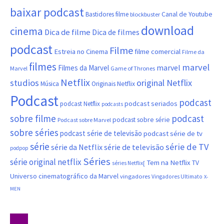
baixar podcast
Canal de Youtube
Bastidores filme
blockbuster
download
cinema
Dica de filme
Dica de filmes
podcast
Filme
filme comercial
Estreia no Cinema
Filme da
filmes
marvel
marvel
Filmes da Marvel
Marvel
Game of Thrones
Netflix
studios
original Netflix
Música
Originais Netflix
Podcast
podcast
podcast seriados
podcast Netflix
podcasts
sobre filme
podcast
podcast sobre série
Podcast sobre Marvel
sobre séries
podcast série de televisão
podcast série de tv
série
série de TV
série da Netflix
série de televisão
podpop
Séries
série original netflix
Tem na Netflix
TV
séries Netflix[
Universo cinematográfico da Marvel
vingadores
Vingadores Ultimato
X-
MEN