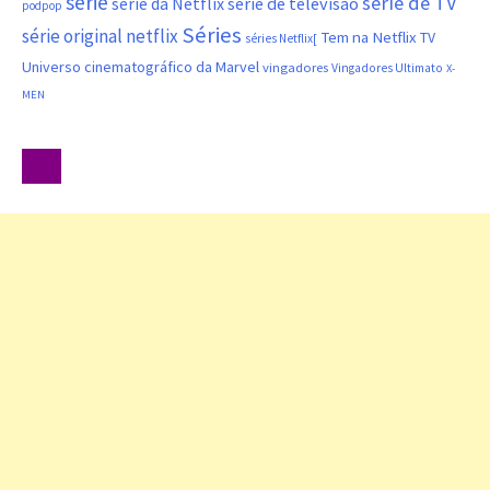
série
série de TV
série da Netflix
série de televisão
podpop
Séries
série original netflix
Tem na Netflix
TV
séries Netflix[
Universo cinematográfico da Marvel
vingadores
Vingadores Ultimato
X-
MEN