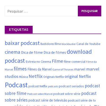
Pesquisar
por:
ETIQUETAS
baixar podcast
Canal de Youtube
Bastidores filme
blockbuster
download
cinema
Dica de filme
Dica de filmes
podcast
Filme
filme comercial
Estreia no Cinema
Filme da
filmes
marvel
marvel
Filmes da Marvel
Marvel
Game of Thrones
Netflix
studios
original Netflix
Música
Originais Netflix
Podcast
podcast
podcast seriados
podcast Netflix
podcasts
sobre filme
podcast
podcast sobre série
Podcast sobre Marvel
sobre séries
podcast série de televisão
podcast série de tv