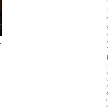
d
M
e
e
s
t
N
o
U
U