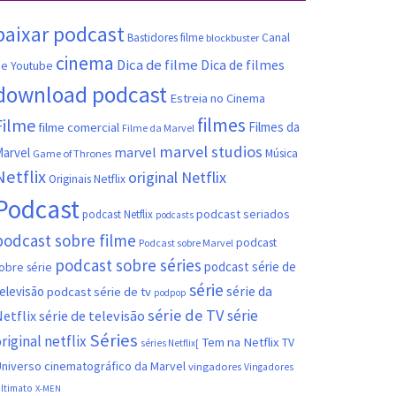
baixar podcast
Canal
Bastidores filme
blockbuster
cinema
Dica de filme
Dica de filmes
e Youtube
download podcast
Estreia no Cinema
filmes
Filme
filme comercial
Filmes da
Filme da Marvel
marvel studios
marvel
arvel
Música
Game of Thrones
Netflix
original Netflix
Originais Netflix
Podcast
podcast seriados
podcast Netflix
podcasts
podcast sobre filme
podcast
Podcast sobre Marvel
podcast sobre séries
podcast série de
obre série
série
série da
elevisão
podcast série de tv
podpop
série de TV
série
etflix
série de televisão
Séries
riginal netflix
Tem na Netflix
TV
séries Netflix[
niverso cinematográfico da Marvel
vingadores
Vingadores
ltimato
X-MEN