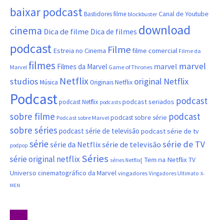
baixar podcast
Canal de Youtube
Bastidores filme
blockbuster
download
cinema
Dica de filme
Dica de filmes
podcast
Filme
filme comercial
Estreia no Cinema
Filme da
filmes
marvel
marvel
Filmes da Marvel
Marvel
Game of Thrones
Netflix
studios
original Netflix
Música
Originais Netflix
Podcast
podcast
podcast seriados
podcast Netflix
podcasts
sobre filme
podcast
podcast sobre série
Podcast sobre Marvel
sobre séries
podcast série de televisão
podcast série de tv
série
série de TV
série da Netflix
série de televisão
podpop
Séries
série original netflix
Tem na Netflix
TV
séries Netflix[
Universo cinematográfico da Marvel
vingadores
Vingadores Ultimato
X-
MEN