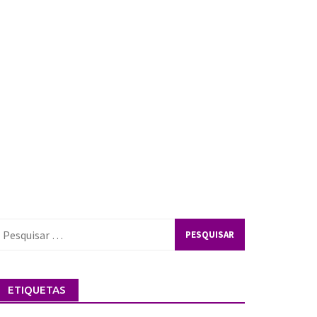
esquisar
or:
ETIQUETAS