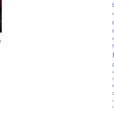
d
M
e
e
s
t
N
o
U
U