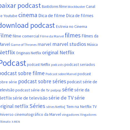
baixar podcast
Canal
Bastidores filme
blockbuster
cinema
Dica de filme
Dica de filmes
e Youtube
download podcast
Estreia no Cinema
filmes
Filme
filme comercial
Filmes da
Filme da Marvel
marvel studios
marvel
arvel
Música
Game of Thrones
Netflix
original Netflix
Originais Netflix
Podcast
podcast seriados
podcast Netflix
podcasts
podcast sobre filme
podcast
Podcast sobre Marvel
podcast sobre séries
podcast série de
obre série
série
série da
elevisão
podcast série de tv
podpop
série de TV
série
etflix
série de televisão
Séries
riginal netflix
Tem na Netflix
TV
séries Netflix[
niverso cinematográfico da Marvel
vingadores
Vingadores
ltimato
X-MEN