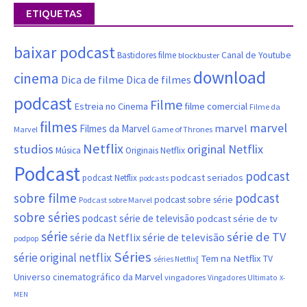
ETIQUETAS
baixar podcast
Canal de Youtube
Bastidores filme
blockbuster
download
cinema
Dica de filme
Dica de filmes
podcast
Filme
filme comercial
Estreia no Cinema
Filme da
filmes
marvel
marvel
Filmes da Marvel
Marvel
Game of Thrones
Netflix
studios
original Netflix
Música
Originais Netflix
Podcast
podcast
podcast seriados
podcast Netflix
podcasts
sobre filme
podcast
podcast sobre série
Podcast sobre Marvel
sobre séries
podcast série de televisão
podcast série de tv
série
série de TV
série da Netflix
série de televisão
podpop
Séries
série original netflix
Tem na Netflix
TV
séries Netflix[
Universo cinematográfico da Marvel
vingadores
Vingadores Ultimato
X-
MEN