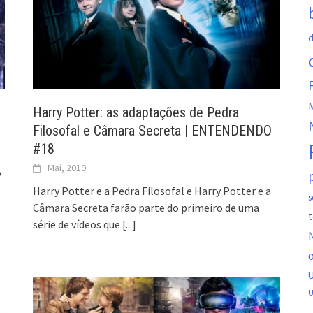
d
M
Harry Potter: as adaptações de Pedra
Filosofal e Câmara Secreta | ENTENDENDO
#18
Mai, 2019
o
Harry Potter e a Pedra Filosofal e Harry Potter e a
s
Câmara Secreta farão parte do primeiro de uma
t
série de vídeos que
[...]
N
o
U
U