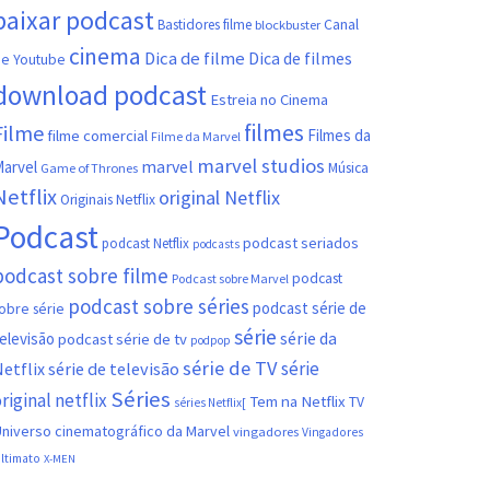
baixar podcast
Canal
Bastidores filme
blockbuster
cinema
Dica de filme
Dica de filmes
e Youtube
download podcast
Estreia no Cinema
filmes
Filme
filme comercial
Filmes da
Filme da Marvel
marvel studios
marvel
arvel
Música
Game of Thrones
Netflix
original Netflix
Originais Netflix
Podcast
podcast seriados
podcast Netflix
podcasts
podcast sobre filme
podcast
Podcast sobre Marvel
podcast sobre séries
podcast série de
obre série
série
série da
elevisão
podcast série de tv
podpop
série de TV
série
etflix
série de televisão
Séries
riginal netflix
Tem na Netflix
TV
séries Netflix[
niverso cinematográfico da Marvel
vingadores
Vingadores
ltimato
X-MEN