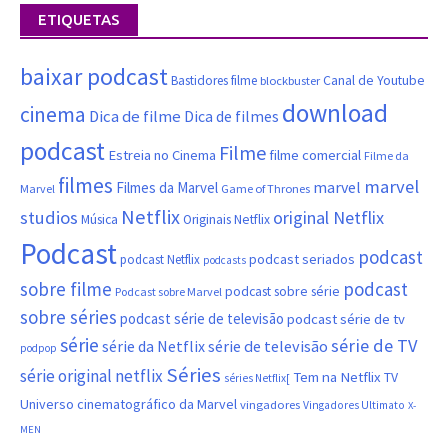
ETIQUETAS
baixar podcast
Canal de Youtube
Bastidores filme
blockbuster
download
cinema
Dica de filme
Dica de filmes
podcast
Filme
filme comercial
Estreia no Cinema
Filme da
filmes
marvel
marvel
Filmes da Marvel
Marvel
Game of Thrones
Netflix
studios
original Netflix
Música
Originais Netflix
Podcast
podcast
podcast seriados
podcast Netflix
podcasts
sobre filme
podcast
podcast sobre série
Podcast sobre Marvel
sobre séries
podcast série de televisão
podcast série de tv
série
série de TV
série da Netflix
série de televisão
podpop
Séries
série original netflix
Tem na Netflix
TV
séries Netflix[
Universo cinematográfico da Marvel
vingadores
Vingadores Ultimato
X-
MEN