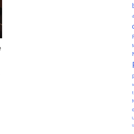
d
M
e
e
s
t
N
o
U
U