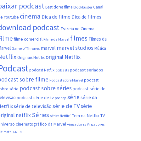
baixar podcast
Canal
Bastidores filme
blockbuster
cinema
Dica de filme
Dica de filmes
e Youtube
download podcast
Estreia no Cinema
filmes
Filme
filme comercial
Filmes da
Filme da Marvel
marvel studios
marvel
arvel
Música
Game of Thrones
Netflix
original Netflix
Originais Netflix
Podcast
podcast seriados
podcast Netflix
podcasts
podcast sobre filme
podcast
Podcast sobre Marvel
podcast sobre séries
podcast série de
obre série
série
série da
elevisão
podcast série de tv
podpop
série de TV
série
etflix
série de televisão
Séries
riginal netflix
Tem na Netflix
TV
séries Netflix[
niverso cinematográfico da Marvel
vingadores
Vingadores
ltimato
X-MEN