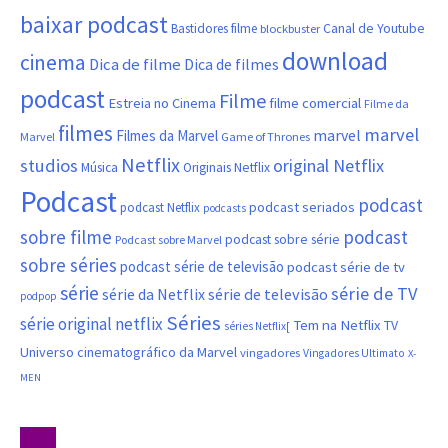
baixar podcast
Canal de Youtube
Bastidores filme
blockbuster
download
cinema
Dica de filme
Dica de filmes
podcast
Filme
filme comercial
Estreia no Cinema
Filme da
filmes
marvel
marvel
Filmes da Marvel
Marvel
Game of Thrones
Netflix
studios
original Netflix
Música
Originais Netflix
Podcast
podcast
podcast seriados
podcast Netflix
podcasts
sobre filme
podcast
podcast sobre série
Podcast sobre Marvel
sobre séries
podcast série de televisão
podcast série de tv
série
série de TV
série da Netflix
série de televisão
podpop
Séries
série original netflix
Tem na Netflix
TV
séries Netflix[
Universo cinematográfico da Marvel
vingadores
Vingadores Ultimato
X-
MEN