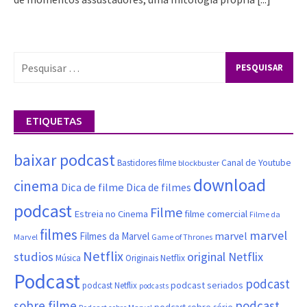
Pesquisar
por:
ETIQUETAS
baixar podcast
Canal de Youtube
Bastidores filme
blockbuster
download
cinema
Dica de filme
Dica de filmes
podcast
Filme
filme comercial
Estreia no Cinema
Filme da
filmes
marvel
marvel
Filmes da Marvel
Marvel
Game of Thrones
Netflix
studios
original Netflix
Música
Originais Netflix
Podcast
podcast
podcast seriados
podcast Netflix
podcasts
sobre filme
podcast