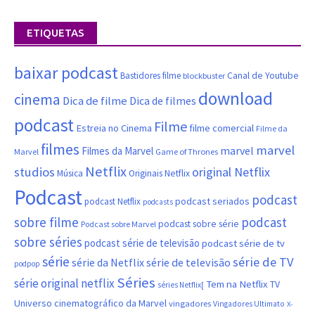
ETIQUETAS
baixar podcast
Canal de Youtube
Bastidores filme
blockbuster
download
cinema
Dica de filme
Dica de filmes
podcast
Filme
filme comercial
Estreia no Cinema
Filme da
filmes
marvel
marvel
Filmes da Marvel
Marvel
Game of Thrones
Netflix
studios
original Netflix
Música
Originais Netflix
Podcast
podcast
podcast seriados
podcast Netflix
podcasts
sobre filme
podcast
podcast sobre série
Podcast sobre Marvel
sobre séries
podcast série de televisão
podcast série de tv
série
série de TV
série da Netflix
série de televisão
podpop
Séries
série original netflix
Tem na Netflix
TV
séries Netflix[
Universo cinematográfico da Marvel
vingadores
Vingadores Ultimato
X-