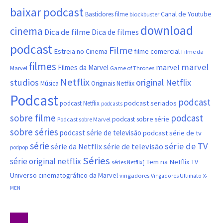
baixar podcast
Canal de Youtube
Bastidores filme
blockbuster
download
cinema
Dica de filme
Dica de filmes
podcast
Filme
filme comercial
Estreia no Cinema
Filme da
filmes
marvel
marvel
Filmes da Marvel
Marvel
Game of Thrones
Netflix
studios
original Netflix
Música
Originais Netflix
Podcast
podcast
podcast seriados
podcast Netflix
podcasts
sobre filme
podcast
podcast sobre série
Podcast sobre Marvel
sobre séries
podcast série de televisão
podcast série de tv
série
série de TV
série da Netflix
série de televisão
podpop
Séries
série original netflix
Tem na Netflix
TV
séries Netflix[
Universo cinematográfico da Marvel
vingadores
Vingadores Ultimato
X-
MEN