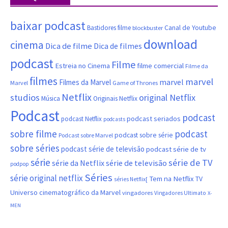
baixar podcast
Canal de Youtube
Bastidores filme
blockbuster
download
cinema
Dica de filme
Dica de filmes
podcast
Filme
filme comercial
Estreia no Cinema
Filme da
filmes
marvel
marvel
Filmes da Marvel
Marvel
Game of Thrones
Netflix
studios
original Netflix
Música
Originais Netflix
Podcast
podcast
podcast seriados
podcast Netflix
podcasts
sobre filme
podcast
podcast sobre série
Podcast sobre Marvel
sobre séries
podcast série de televisão
podcast série de tv
série
série de TV
série da Netflix
série de televisão
podpop
Séries
série original netflix
Tem na Netflix
TV
séries Netflix[
Universo cinematográfico da Marvel
vingadores
Vingadores Ultimato
X-
MEN