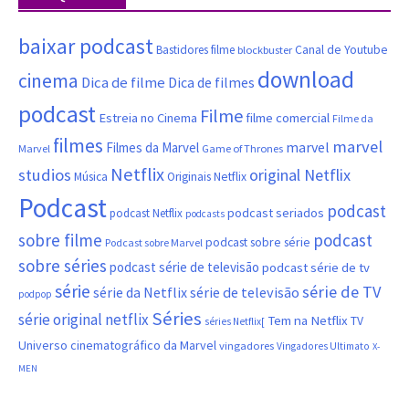
baixar podcast
Canal de Youtube
Bastidores filme
blockbuster
download
cinema
Dica de filme
Dica de filmes
podcast
Filme
filme comercial
Estreia no Cinema
Filme da
filmes
marvel
marvel
Filmes da Marvel
Marvel
Game of Thrones
Netflix
studios
original Netflix
Música
Originais Netflix
Podcast
podcast
podcast seriados
podcast Netflix
podcasts
sobre filme
podcast
podcast sobre série
Podcast sobre Marvel
sobre séries
podcast série de televisão
podcast série de tv
série
série de TV
série da Netflix
série de televisão
podpop
Séries
série original netflix
Tem na Netflix
TV
séries Netflix[
Universo cinematográfico da Marvel
vingadores
Vingadores Ultimato
X-
MEN