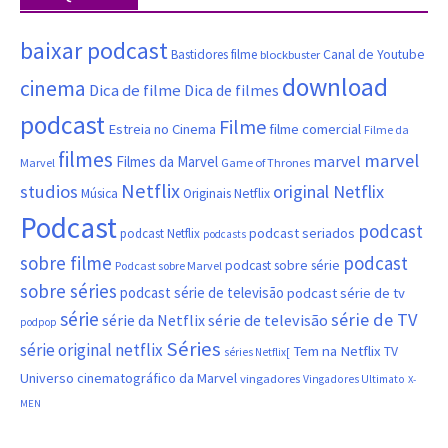
baixar podcast
Canal de Youtube
Bastidores filme
blockbuster
download
cinema
Dica de filme
Dica de filmes
podcast
Filme
filme comercial
Estreia no Cinema
Filme da
filmes
marvel
marvel
Filmes da Marvel
Marvel
Game of Thrones
Netflix
studios
original Netflix
Música
Originais Netflix
Podcast
podcast
podcast seriados
podcast Netflix
podcasts
sobre filme
podcast
podcast sobre série
Podcast sobre Marvel
sobre séries
podcast série de televisão
podcast série de tv
série
série de TV
série da Netflix
série de televisão
podpop
Séries
série original netflix
Tem na Netflix
TV
séries Netflix[
Universo cinematográfico da Marvel
vingadores
Vingadores Ultimato
X-
MEN