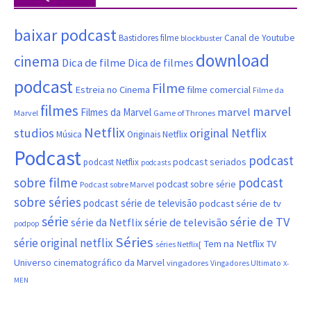
baixar podcast
Canal de Youtube
Bastidores filme
blockbuster
download
cinema
Dica de filme
Dica de filmes
podcast
Filme
filme comercial
Estreia no Cinema
Filme da
filmes
marvel
marvel
Filmes da Marvel
Marvel
Game of Thrones
Netflix
studios
original Netflix
Música
Originais Netflix
Podcast
podcast
podcast seriados
podcast Netflix
podcasts
sobre filme
podcast
podcast sobre série
Podcast sobre Marvel
sobre séries
podcast série de televisão
podcast série de tv
série
série de TV
série da Netflix
série de televisão
podpop
Séries
série original netflix
Tem na Netflix
TV
séries Netflix[
Universo cinematográfico da Marvel
vingadores
Vingadores Ultimato
X-
MEN