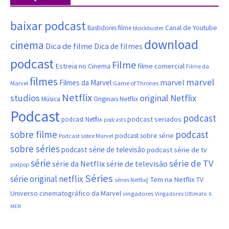
baixar podcast
Canal de Youtube
Bastidores filme
blockbuster
download
cinema
Dica de filme
Dica de filmes
podcast
Filme
filme comercial
Estreia no Cinema
Filme da
filmes
marvel
marvel
Filmes da Marvel
Marvel
Game of Thrones
Netflix
studios
original Netflix
Música
Originais Netflix
Podcast
podcast
podcast seriados
podcast Netflix
podcasts
sobre filme
podcast
podcast sobre série
Podcast sobre Marvel
sobre séries
podcast série de televisão
podcast série de tv
série
série de TV
série da Netflix
série de televisão
podpop
Séries
série original netflix
Tem na Netflix
TV
séries Netflix[
Universo cinematográfico da Marvel
vingadores
Vingadores Ultimato
X-
MEN