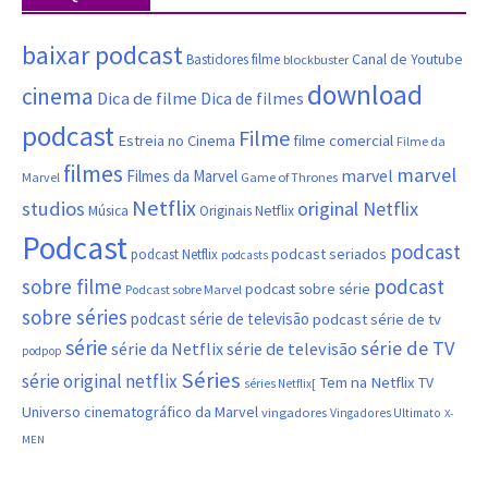
baixar podcast
Canal de Youtube
Bastidores filme
blockbuster
download
cinema
Dica de filme
Dica de filmes
podcast
Filme
filme comercial
Estreia no Cinema
Filme da
filmes
marvel
marvel
Filmes da Marvel
Marvel
Game of Thrones
Netflix
studios
original Netflix
Música
Originais Netflix
Podcast
podcast
podcast seriados
podcast Netflix
podcasts
sobre filme
podcast
podcast sobre série
Podcast sobre Marvel
sobre séries
podcast série de televisão
podcast série de tv
série
série de TV
série da Netflix
série de televisão
podpop
Séries
série original netflix
Tem na Netflix
TV
séries Netflix[
Universo cinematográfico da Marvel
vingadores
Vingadores Ultimato
X-
MEN