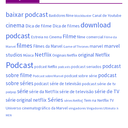
baixar podcast
Canal de Youtube
Bastidores filme
blockbuster
download
cinema
Dica de filme
Dica de filmes
podcast
Filme
filme comercial
Estreia no Cinema
Filme da
filmes
marvel
marvel
Filmes da Marvel
Marvel
Game of Thrones
Netflix
studios
original Netflix
Música
Originais Netflix
Podcast
podcast
podcast seriados
podcast Netflix
podcasts
sobre filme
podcast
podcast sobre série
Podcast sobre Marvel
sobre séries
podcast série de televisão
podcast série de tv
série
série de TV
série da Netflix
série de televisão
podpop
Séries
série original netflix
Tem na Netflix
TV
séries Netflix[
Universo cinematográfico da Marvel
vingadores
Vingadores Ultimato
X-
MEN