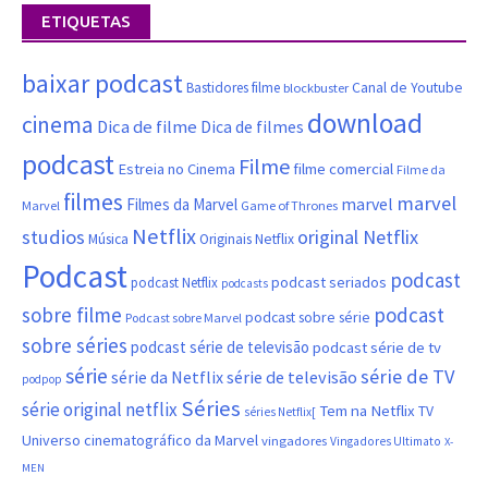
ETIQUETAS
baixar podcast
Canal de Youtube
Bastidores filme
blockbuster
download
cinema
Dica de filme
Dica de filmes
podcast
Filme
filme comercial
Estreia no Cinema
Filme da
filmes
marvel
marvel
Filmes da Marvel
Marvel
Game of Thrones
Netflix
studios
original Netflix
Música
Originais Netflix
Podcast
podcast
podcast seriados
podcast Netflix
podcasts
sobre filme
podcast
podcast sobre série
Podcast sobre Marvel
sobre séries
podcast série de televisão
podcast série de tv
série
série de TV
série da Netflix
série de televisão
podpop
Séries
série original netflix
Tem na Netflix
TV
séries Netflix[
Universo cinematográfico da Marvel
vingadores
Vingadores Ultimato
X-
MEN