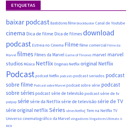
ETIQUETAS
baixar podcast
Canal de Youtube
Bastidores filme
blockbuster
download
cinema
Dica de filme
Dica de filmes
podcast
Filme
filme comercial
Estreia no Cinema
Filme da
filmes
marvel
marvel
Filmes da Marvel
Marvel
Game of Thrones
Netflix
studios
original Netflix
Música
Originais Netflix
Podcast
podcast
podcast seriados
podcast Netflix
podcasts
sobre filme
podcast
podcast sobre série
Podcast sobre Marvel
sobre séries
podcast série de televisão
podcast série de tv
série
série de TV
série da Netflix
série de televisão
podpop
Séries
série original netflix
Tem na Netflix
TV
séries Netflix[
Universo cinematográfico da Marvel
vingadores
Vingadores Ultimato
X-
MEN