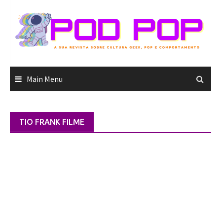
Skip
to
content
Main Menu
TIO FRANK FILME