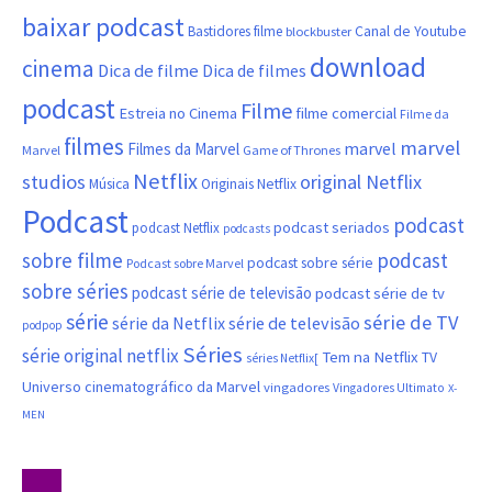
baixar podcast
Canal de Youtube
Bastidores filme
blockbuster
download
cinema
Dica de filme
Dica de filmes
podcast
Filme
filme comercial
Estreia no Cinema
Filme da
filmes
marvel
marvel
Filmes da Marvel
Marvel
Game of Thrones
Netflix
studios
original Netflix
Música
Originais Netflix
Podcast
podcast
podcast seriados
podcast Netflix
podcasts
sobre filme
podcast
podcast sobre série
Podcast sobre Marvel
sobre séries
podcast série de televisão
podcast série de tv
série
série de TV
série da Netflix
série de televisão
podpop
Séries
série original netflix
Tem na Netflix
TV
séries Netflix[
Universo cinematográfico da Marvel
vingadores
Vingadores Ultimato
X-
MEN