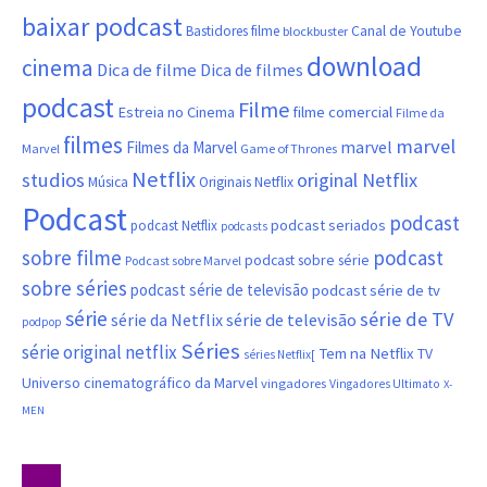
baixar podcast
Canal de Youtube
Bastidores filme
blockbuster
download
cinema
Dica de filme
Dica de filmes
podcast
Filme
filme comercial
Estreia no Cinema
Filme da
filmes
marvel
marvel
Filmes da Marvel
Marvel
Game of Thrones
Netflix
studios
original Netflix
Música
Originais Netflix
Podcast
podcast
podcast seriados
podcast Netflix
podcasts
sobre filme
podcast
podcast sobre série
Podcast sobre Marvel
sobre séries
podcast série de televisão
podcast série de tv
série
série de TV
série da Netflix
série de televisão
podpop
Séries
série original netflix
Tem na Netflix
TV
séries Netflix[
Universo cinematográfico da Marvel
vingadores
Vingadores Ultimato
X-
MEN