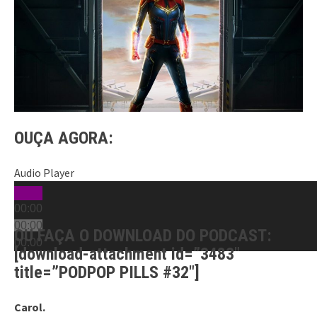
OUÇA AGORA:
Audio Player
00:00
00:00
OU FAÇA O DOWNLOAD DO PODCAST:
00:00
[download-attachment id=”3483″
title=”PODPOP PILLS #32″]
Carol.