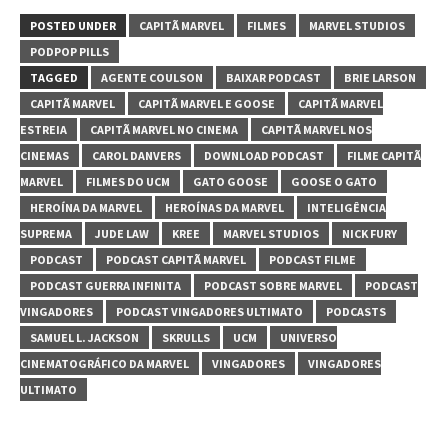
POSTED UNDER
CAPITÃ MARVEL
FILMES
MARVEL STUDIOS
PODPOP PILLS
TAGGED
AGENTE COULSON
BAIXAR PODCAST
BRIE LARSON
CAPITÃ MARVEL
CAPITÃ MARVEL E GOOSE
CAPITÃ MARVEL
ESTREIA
CAPITÃ MARVEL NO CINEMA
CAPITÃ MARVEL NOS
CINEMAS
CAROL DANVERS
DOWNLOAD PODCAST
FILME CAPITÃ
MARVEL
FILMES DO UCM
GATO GOOSE
GOOSE O GATO
HEROÍNA DA MARVEL
HEROÍNAS DA MARVEL
INTELIGÊNCIA
SUPREMA
JUDE LAW
KREE
MARVEL STUDIOS
NICK FURY
PODCAST
PODCAST CAPITÃ MARVEL
PODCAST FILME
PODCAST GUERRA INFINITA
PODCAST SOBRE MARVEL
PODCAST
VINGADORES
PODCAST VINGADORES ULTIMATO
PODCASTS
SAMUEL L. JACKSON
SKRULLS
UCM
UNIVERSO
CINEMATOGRÁFICO DA MARVEL
VINGADORES
VINGADORES
ULTIMATO