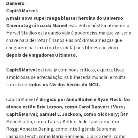
Danvers.
Capitã Marvel.
A mais nova super mega blaster heroína do Universo
Cinematográfico da Marvel
está entre nós! Finalmente o
Marvel Studios está dando vida à poderosíssima que vai ser a
chave para derrotar Thanos e as próximas ameaças que
chegarem na Terra (ou fora dela) nos filmes que virão
depois de Vingadores Ultimato.
Capitã Marvel
estreia já com boas críticas, expectativas
ambiciosas de arrecadação na bilheteria mundial e muita
torcida de
todos os fãs dos heróis do MCU.
Capitã Marvel é
dirigido por Anna Boden e Ryan Fleck. No
elenco estão Brie Larson, como Carol Danvers / Vers /
Capitã Marvel; Samuel L. Jackson, como Nick Fury;
Ben
Mendelsohn, como Talos / Keller; Jude Law, como Yon-
Rogg; Annette Bening, como Intelligência Suprema;
Lashana Lynch, como Maria Rambeau; Clark Gregg, como