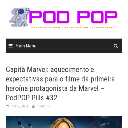
Skip
to
content
Main Menu
Capitã Marvel: aquecimento e
expectativas para o filme da primeira
heroína protagonista da Marvel –
PodPOP Pills #32
Mar, 2019
PodPOP