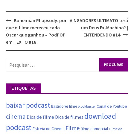
Bohemian Rhapsody: por
VINGADORES ULTIMATO terá
Post
que o filme mereceu cada
um Deus Ex-Machina? |
navigation
Oscar que ganhou – PodPOP
ENTENDENDO #14
em TEXTO #18
Procurar
por:
ETIQUETAS
baixar podcast
Canal de Youtube
Bastidores filme
blockbuster
download
cinema
Dica de filme
Dica de filmes
podcast
Filme
filme comercial
Estreia no Cinema
Filme da