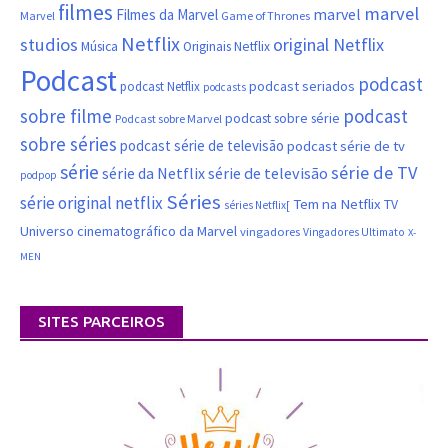
filmes
marvel
marvel
Filmes da Marvel
Marvel
Game of Thrones
Netflix
studios
original Netflix
Música
Originais Netflix
Podcast
podcast
podcast seriados
podcast Netflix
podcasts
sobre filme
podcast
podcast sobre série
Podcast sobre Marvel
sobre séries
podcast série de televisão
podcast série de tv
série
série de TV
série da Netflix
série de televisão
podpop
Séries
série original netflix
Tem na Netflix
TV
séries Netflix[
Universo cinematográfico da Marvel
vingadores
Vingadores Ultimato
X-
MEN
SITES PARCEIROS