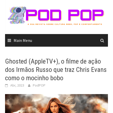
Skip
to
content
Main Menu
Ghosted (AppleTV+), o filme de ação
dos Irmãos Russo que traz Chris Evans
como o mocinho bobo
Abr, 2023
PodPOP