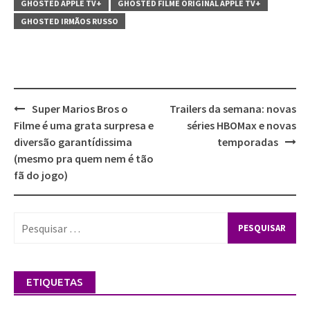
GHOSTED APPLE TV+
GHOSTED FILME ORIGINAL APPLE TV+
GHOSTED IRMÃOS RUSSO
Super Marios Bros o
Trailers da semana: novas
Post
Filme é uma grata surpresa e
séries HBOMax e novas
navigation
diversão garantídissima
temporadas
(mesmo pra quem nem é tão
fã do jogo)
Pesquisar
por:
ETIQUETAS