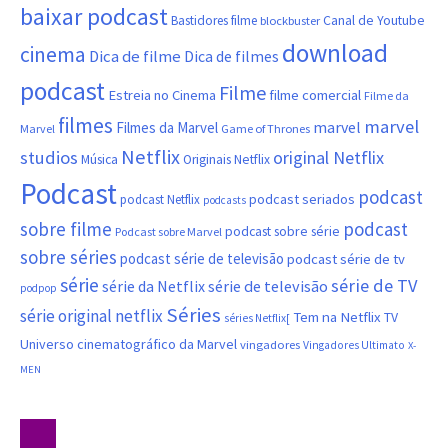
baixar podcast
Canal de Youtube
Bastidores filme
blockbuster
download
cinema
Dica de filme
Dica de filmes
podcast
Filme
filme comercial
Estreia no Cinema
Filme da
filmes
marvel
marvel
Filmes da Marvel
Marvel
Game of Thrones
Netflix
studios
original Netflix
Música
Originais Netflix
Podcast
podcast
podcast seriados
podcast Netflix
podcasts
sobre filme
podcast
podcast sobre série
Podcast sobre Marvel
sobre séries
podcast série de televisão
podcast série de tv
série
série de TV
série da Netflix
série de televisão
podpop
Séries
série original netflix
Tem na Netflix
TV
séries Netflix[
Universo cinematográfico da Marvel
vingadores
Vingadores Ultimato
X-
MEN