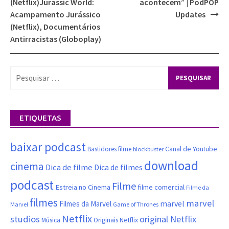
(Netflix)Jurassic World:
acontecem” | PodPOP
Acampamento Jurássico
Updates
(Netflix), Documentários
Antirracistas (Globoplay)
Pesquisar
por:
ETIQUETAS
baixar podcast
Canal de Youtube
Bastidores filme
blockbuster
download
cinema
Dica de filme
Dica de filmes
podcast
Filme
filme comercial
Estreia no Cinema
Filme da
filmes
marvel
marvel
Filmes da Marvel
Marvel
Game of Thrones
Netflix
studios
original Netflix
Música
Originais Netflix