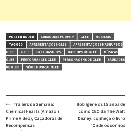
POSTED UNDER
CURADORIA PODPOP
GLEE
MUSICAIS
TAGGED
APRESENTAÇÕES GLEE
APRESENTAÇÕES MASHUPS DE
GLEE
GLEE
GLEE MASHUPS
MASHUPS DE GLEE
MÚSICAS
GLEE
PERFORMANCES GLEE
PERSONAGENS DE GLEE
SAUDADES
DE GLEE
SÉRIE MUSICAL GLEE
Trailers da Semana:
Bob Iger e os 15 anos de
Post
Chemical Hearts (Amazon
como CEO da The Walt
navigation
Prime Video), Caçadoras de
Disney: conheça o livro
Recompensas
“Onde os sonhos