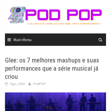
Skip
to
content
Main Menu
Glee: os 7 melhores mashups e suas
performances que a série musical já
criou
Ago, 2020
PodPOP