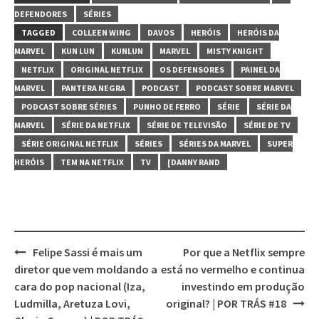
DEFENDORES
SÉRIES
TAGGED
COLLEEN WING
DAVOS
HERÓIS
HERÓIS DA
MARVEL
KUN LUN
KUNLUN
MARVEL
MISTY KNIGHT
NETFLIX
ORIGINAL NETFLIX
OS DEFENSORES
PAINEL DA
MARVEL
PANTERA NEGRA
PODCAST
PODCAST SOBRE MARVEL
PODCAST SOBRE SÉRIES
PUNHO DE FERRO
SÉRIE
SÉRIE DA
MARVEL
SÉRIE DA NETFLIX
SÉRIE DE TELEVISÃO
SÉRIE DE TV
SÉRIE ORIGINAL NETFLIX
SÉRIES
SÉRIES DA MARVEL
SUPER
HERÓIS
TEM NA NETFLIX
TV
[DANNY RAND
Felipe Sassi é mais um
Por que a Netflix sempre
Post
diretor que vem moldando a
está no vermelho e continua
navigation
cara do pop nacional (Iza,
investindo em produção
Ludmilla, Aretuza Lovi,
original? | POR TRÁS #18