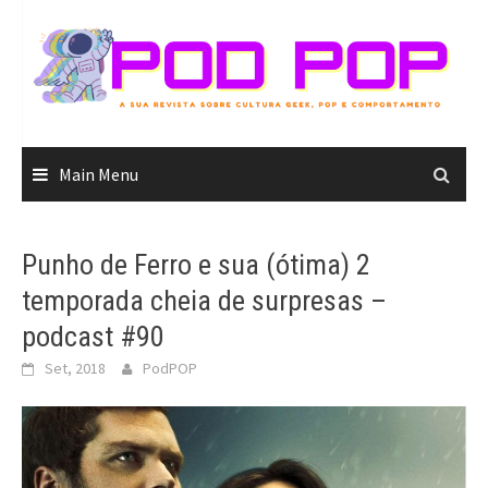
Skip
to
content
Main Menu
Punho de Ferro e sua (ótima) 2
temporada cheia de surpresas –
podcast #90
Set, 2018
PodPOP