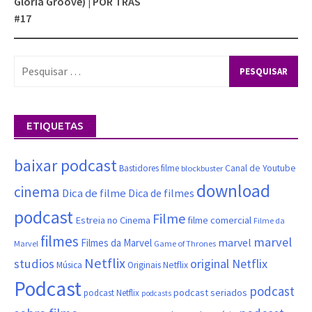
Gloria Groove) | POR TRÁS
#17
Pesquisar
por:
ETIQUETAS
baixar podcast
Canal de Youtube
Bastidores filme
blockbuster
download
cinema
Dica de filme
Dica de filmes
podcast
Filme
filme comercial
Estreia no Cinema
Filme da
filmes
marvel
marvel
Filmes da Marvel
Marvel
Game of Thrones
Netflix
studios
original Netflix
Música
Originais Netflix
Podcast
podcast
podcast seriados
podcast Netflix
podcasts